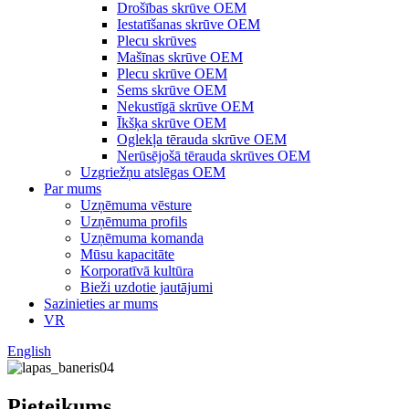
Drošības skrūve OEM
Iestatīšanas skrūve OEM
Plecu skrūves
Mašīnas skrūve OEM
Plecu skrūve OEM
Sems skrūve OEM
Nekustīgā skrūve OEM
Īkšķa skrūve OEM
Oglekļa tērauda skrūve OEM
Nerūsējošā tērauda skrūves OEM
Uzgriežņu atslēgas OEM
Par mums
Uzņēmuma vēsture
Uzņēmuma profils
Uzņēmuma komanda
Mūsu kapacitāte
Korporatīvā kultūra
Bieži uzdotie jautājumi
Sazinieties ar mums
VR
English
Pieteikums