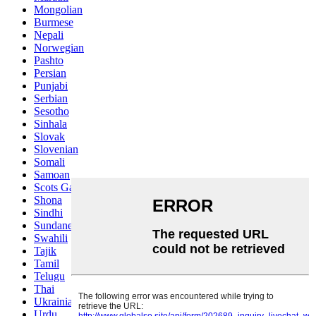
Mongolian
Burmese
Nepali
Norwegian
Pashto
Persian
Punjabi
Serbian
Sesotho
Sinhala
Slovak
Slovenian
Somali
Samoan
Scots Gaelic
Shona
Sindhi
Sundanese
Swahili
Tajik
Tamil
Telugu
Thai
Ukrainian
Urdu