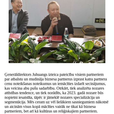
Ģenerāldirektors Juhuangs izteica pateicību visiem partneriem
par atbalstu un mudināja biznesa partnerus izprast katra partnera
cenu noteikšanas noteikumus un iemācīties izdarīt secinājumus,
kas veicina abu pušu sadarbību. Otrkārt, tiek analizēta nozares
attīstības tendence, un tiek norādīts, ka 2023. gadā nozare būs
nopietni iesaistīta, tāpēc ir jāmeklē nozares specializācija un
segmentācija. Mēs ceram uz vēl lielākiem sasniegumiem nākotnē
un aicinām visus kopā mācīties vairāk ne tikai kā biznesa
partneriem, bet arī kā kultūras un reliģiskajiem partneriem.