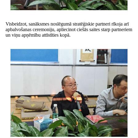
Visbeidzot, sanāksmes noslēgumā stratēģiskie partneri rīkoja arī
apbalvošanas ceremoniju, apliecinot ciešās saites starp partneriem
un viņu apņēmību attīstīties kopā.