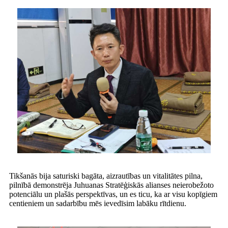
Tikšanās bija saturiski bagāta, aizrautības un vitalitātes pilna,
pilnībā demonstrēja Juhuanas Stratēģiskās alianses neierobežoto
potenciālu un plašās perspektīvas, un es ticu, ka ar visu kopīgiem
centieniem un sadarbību mēs ievedīsim labāku rītdienu.