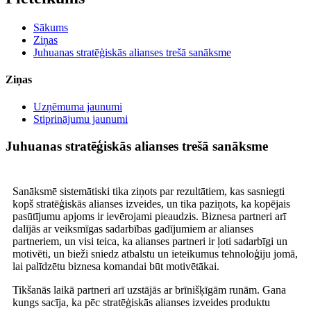
Sākums
Ziņas
Juhuanas stratēģiskās alianses trešā sanāksme
Ziņas
Uzņēmuma jaunumi
Stiprinājumu jaunumi
Juhuanas stratēģiskās alianses trešā sanāksme
Sanāksmē sistemātiski tika ziņots par rezultātiem, kas sasniegti
kopš stratēģiskās alianses izveides, un tika paziņots, ka kopējais
pasūtījumu apjoms ir ievērojami pieaudzis. Biznesa partneri arī
dalījās ar veiksmīgas sadarbības gadījumiem ar alianses
partneriem, un visi teica, ka alianses partneri ir ļoti sadarbīgi un
motivēti, un bieži sniedz atbalstu un ieteikumus tehnoloģiju jomā,
lai palīdzētu biznesa komandai būt motivētākai.
Tikšanās laikā partneri arī uzstājās ar brīnišķīgām runām. Gana
kungs sacīja, ka pēc stratēģiskās alianses izveides produktu