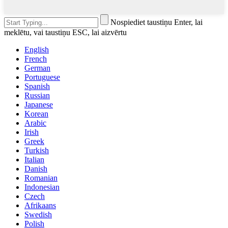
Nospiediet taustiņu Enter, lai
meklētu, vai taustiņu ESC, lai aizvērtu
English
French
German
Portuguese
Spanish
Russian
Japanese
Korean
Arabic
Irish
Greek
Turkish
Italian
Danish
Romanian
Indonesian
Czech
Afrikaans
Swedish
Polish