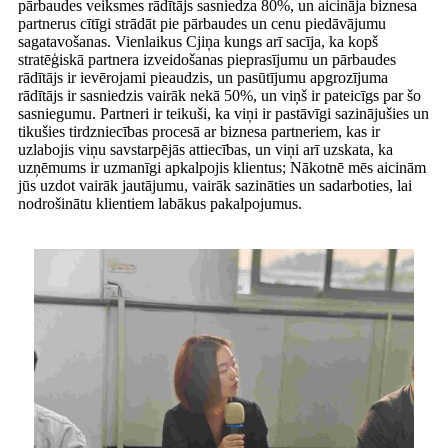
pārbaudes veiksmes rādītājs sasniedza 80%, un aicināja biznesa
partnerus cītīgi strādāt pie pārbaudes un cenu piedāvājumu
sagatavošanas. Vienlaikus Cjiņa kungs arī sacīja, ka kopš
stratēģiskā partnera izveidošanas pieprasījumu un pārbaudes
rādītājs ir ievērojami pieaudzis, un pasūtījumu apgrozījuma
rādītājs ir sasniedzis vairāk nekā 50%, un viņš ir pateicīgs par šo
sasniegumu. Partneri ir teikuši, ka viņi ir pastāvīgi sazinājušies un
tikušies tirdzniecības procesā ar biznesa partneriem, kas ir
uzlabojis viņu savstarpējās attiecības, un viņi arī uzskata, ka
uzņēmums ir uzmanīgi apkalpojis klientus; Nākotnē mēs aicinām
jūs uzdot vairāk jautājumu, vairāk sazināties un sadarboties, lai
nodrošinātu klientiem labākus pakalpojumus.