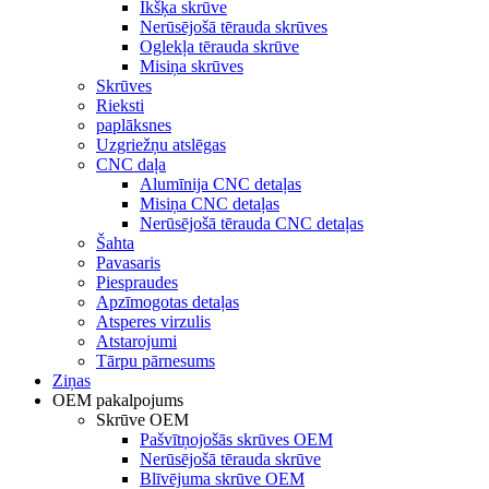
Īkšķa skrūve
Nerūsējošā tērauda skrūves
Oglekļa tērauda skrūve
Misiņa skrūves
Skrūves
Rieksti
paplāksnes
Uzgriežņu atslēgas
CNC daļa
Alumīnija CNC detaļas
Misiņa CNC detaļas
Nerūsējošā tērauda CNC detaļas
Šahta
Pavasaris
Piespraudes
Apzīmogotas detaļas
Atsperes virzulis
Atstarojumi
Tārpu pārnesums
Ziņas
OEM pakalpojums
Skrūve OEM
Pašvītņojošās skrūves OEM
Nerūsējošā tērauda skrūve
Blīvējuma skrūve OEM