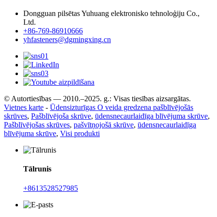
Dongguan pilsētas Yuhuang elektronisko tehnoloģiju Co.,
Ltd.
+86-769-86910666
yhfasteners@dgmingxing.cn
© Autortiesības — 2010.–2025. g.: Visas tiesības aizsargātas.
Vietnes karte
-
Ūdensizturīgas O veida gredzena pašblīvējošās
skrūves
,
Pašblīvējoša skrūve
,
ūdensnecaurlaidīga blīvējuma skrūve
,
Pašblīvējošas skrūves
,
pašvītņojošā skrūve
,
ūdensnecaurlaidīga
blīvējuma skrūve
,
Visi produkti
Tālrunis
+8613528527985