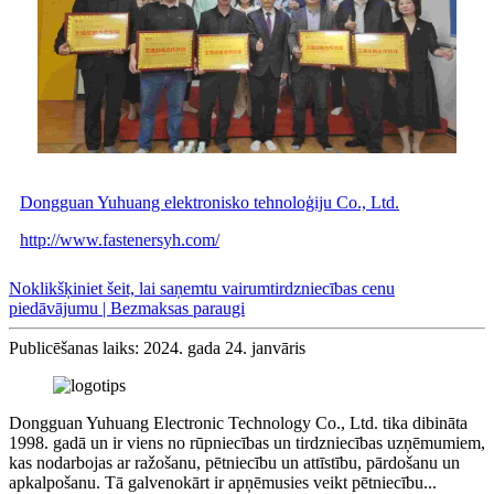
Dongguan Yuhuang elektronisko tehnoloģiju Co., Ltd.
http://www.fastenersyh.com/
Noklikšķiniet šeit, lai saņemtu vairumtirdzniecības cenu
piedāvājumu | Bezmaksas paraugi
Publicēšanas laiks: 2024. gada 24. janvāris
Dongguan Yuhuang Electronic Technology Co., Ltd. tika dibināta
1998. gadā un ir viens no rūpniecības un tirdzniecības uzņēmumiem,
kas nodarbojas ar ražošanu, pētniecību un attīstību, pārdošanu un
apkalpošanu. Tā galvenokārt ir apņēmusies veikt pētniecību...