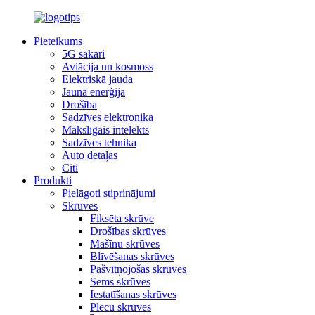
Pieteikums
5G sakari
Aviācija un kosmoss
Elektriskā jauda
Jaunā enerģija
Drošība
Sadzīves elektronika
Mākslīgais intelekts
Sadzīves tehnika
Auto detaļas
Citi
Produkti
Pielāgoti stiprinājumi
Skrūves
Fiksēta skrūve
Drošības skrūves
Mašīnu skrūves
Blīvēšanas skrūves
Pašvītņojošās skrūves
Sems skrūves
Iestatīšanas skrūves
Plecu skrūves