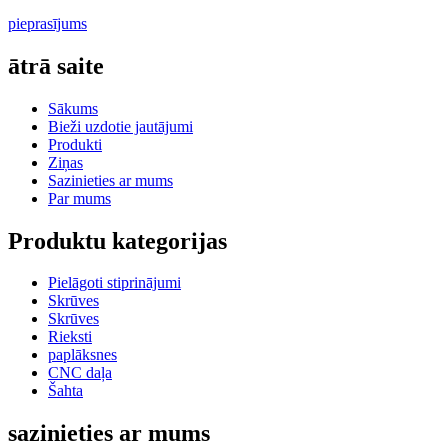
pieprasījums
ātrā saite
Sākums
Bieži uzdotie jautājumi
Produkti
Ziņas
Sazinieties ar mums
Par mums
Produktu kategorijas
Pielāgoti stiprinājumi
Skrūves
Skrūves
Rieksti
paplāksnes
CNC daļa
Šahta
sazinieties ar mums