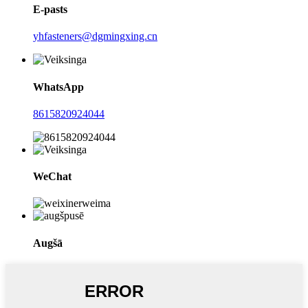
E-pasts
yhfasteners@dgmingxing.cn
WhatsApp
8615820924044
WeChat
Augšā