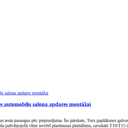
es automobiļu salona apdares montāžai
 testa paraugus pēc pieprasījuma. Īss pārskats. Torx paplāksnes galvas 
eida pašvītņojošā vītne novērš plastmasas plaisāšanu, savukārt T10/T15 t.