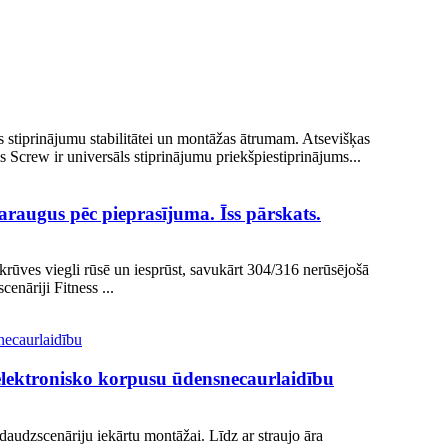
tus stiprinājumu stabilitātei un montāžas ātrumam. Atsevišķas
 Screw ir universāls stiprinājumu priekšpiestiprinājums...
raugus pēc pieprasījuma. Īss pārskats.
skrūves viegli rūsē un iesprūst, savukārt 304/316 nerūsējošā
enāriji Fitness ...
 elektronisko korpusu ūdensnecaurlaidību
daudzscenāriju iekārtu montāžai. Līdz ar straujo āra