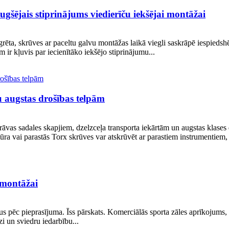
ugšējais stiprinājums viedierīču iekšējai montāžai
rēta, skrūves ar paceltu galvu montāžas laikā viegli saskrāpē iespiedsh
kļuvis par iecienītāko iekšējo stiprinājumu...
u augstas drošības telpām
āvas sadales skapjiem, dzelzceļa transporta iekārtām un augstas klases d
a vai parastās Torx skrūves var atskrūvēt ar parastiem instrumentiem, j
 montāžai
pēc pieprasījuma. Īss pārskats. Komerciālās sporta zāles aprīkojums, m
dzi un sviedru iedarbību...