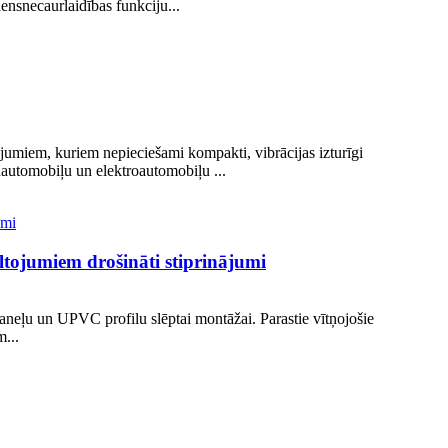
ensnecaurlaidības funkciju...
jumiem, kuriem nepieciešami kompakti, vibrācijas izturīgi
īdautomobiļu un elektroautomobiļu ...
iltojumiem drošināti stiprinājumi
aneļu un UPVC profilu slēptai montāžai. Parastie vītņojošie
m...