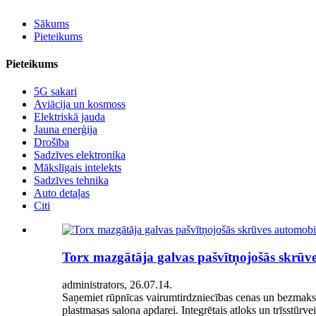
Sākums
Pieteikums
Pieteikums
5G sakari
Aviācija un kosmoss
Elektriskā jauda
Jauna enerģija
Drošība
Sadzīves elektronika
Mākslīgais intelekts
Sadzīves tehnika
Auto detaļas
Citi
Torx mazgātāja galvas pašvītņojošās skrūv
administrators, 26.07.14.
Saņemiet rūpnīcas vairumtirdzniecības cenas un bezmaksas
plastmasas salona apdarei. Integrētais atloks un trīsstūrv