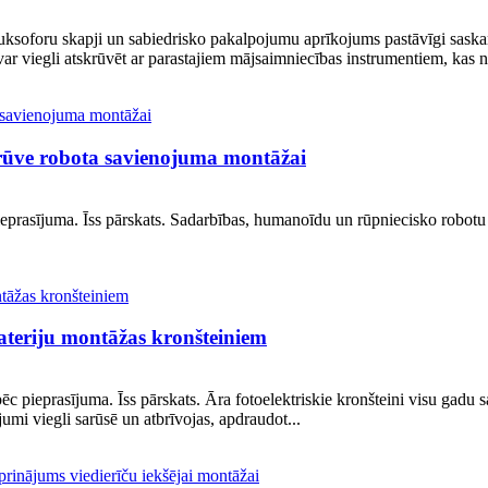
 luksoforu skapji un sabiedrisko pakalpojumu aprīkojums pastāvīgi sask
 var viegli atskrūvēt ar parastajiem mājsaimniecības instrumentiem, kas n
krūve robota savienojuma montāžai
ieprasījuma. Īss pārskats. Sadarbības, humanoīdu un rūpniecisko robotu
ateriju montāžas kronšteiniem
ēc pieprasījuma. Īss pārskats. Āra fotoelektriskie kronšteini visu gadu 
jumi viegli sarūsē un atbrīvojas, apdraudot...