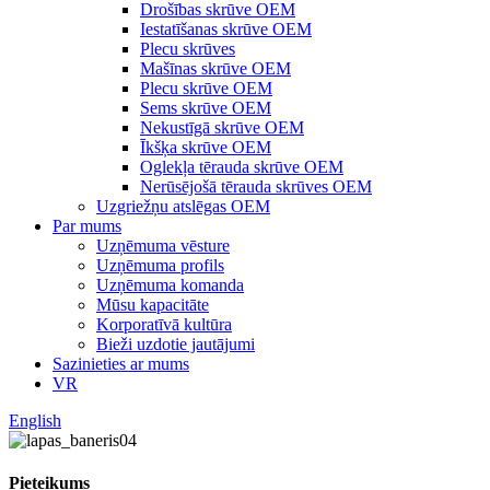
Drošības skrūve OEM
Iestatīšanas skrūve OEM
Plecu skrūves
Mašīnas skrūve OEM
Plecu skrūve OEM
Sems skrūve OEM
Nekustīgā skrūve OEM
Īkšķa skrūve OEM
Oglekļa tērauda skrūve OEM
Nerūsējošā tērauda skrūves OEM
Uzgriežņu atslēgas OEM
Par mums
Uzņēmuma vēsture
Uzņēmuma profils
Uzņēmuma komanda
Mūsu kapacitāte
Korporatīvā kultūra
Bieži uzdotie jautājumi
Sazinieties ar mums
VR
English
Pieteikums