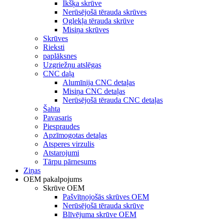
Īkšķa skrūve
Nerūsējošā tērauda skrūves
Oglekļa tērauda skrūve
Misiņa skrūves
Skrūves
Rieksti
paplāksnes
Uzgriežņu atslēgas
CNC daļa
Alumīnija CNC detaļas
Misiņa CNC detaļas
Nerūsējošā tērauda CNC detaļas
Šahta
Pavasaris
Piespraudes
Apzīmogotas detaļas
Atsperes virzulis
Atstarojumi
Tārpu pārnesums
Ziņas
OEM pakalpojums
Skrūve OEM
Pašvītņojošās skrūves OEM
Nerūsējošā tērauda skrūve
Blīvējuma skrūve OEM