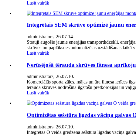
Lasīt vairāk
Integrētais SEM skrūve optimizē jaunu enerģ
administrators, 26.07.14.
Strauji augošie jaunie enerģijas transportlīdzekļi, enerģi
skrūves un paplāksnes automatizētas uzstādīšanas laikā vi
Lasīt vairāk
Nerūsējošā tērauda skrūves fitnesa aprīkoj
administrators, 26.07.10.
Komerciālās sporta zāles, mājas un āra fitnesa ierīces ilg
tērauda skrūves nodrošina ilgstošu pretkorozijas un vaļīg
Lasīt vairāk
Optimizētas sešstūra ligzdas vāciņa galvas
administrators, 26.07.10.
Integrētas O veida gredzena sešstūra ligzdas vāciņa galva