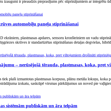
ru izaugsmi ir pieaudzis pieprasījums pēc stiprinājumiem ar integrētu ūd
krūves automobiļu paneļa stiprināšanai
CD ekrāniem, plastmasas apdares, sensoru kronšteiniem un vadu stiprinā
tņgriezes skrūves ir standartizētas stiprināšanas detaļas degvielas, hibr
nājumu – nerūsējošā tērauda, ​​plastmasas, koka, pret v
s tiek plaši izmantotas plastmasas korpusu, plānu metāla loksņu, koka p
 izstrādājuma izskatu, saskrāpē virsmas pārklājumus un noved pie vaļīgie
anas sistēmām publiskām un āra telpām