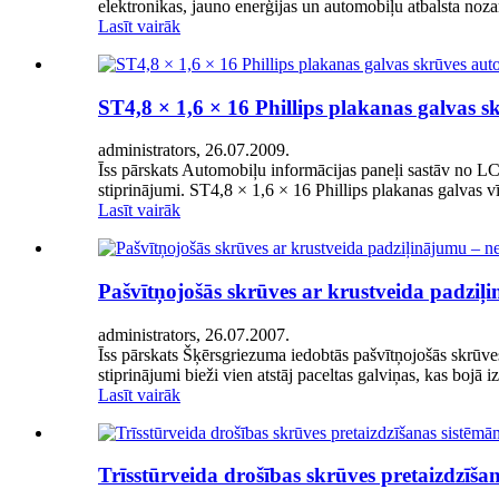
elektronikas, jauno enerģijas un automobiļu atbalsta noza
Lasīt vairāk
ST4,8 × 1,6 × 16 Phillips plakanas galvas s
administrators, 26.07.2009.
Īss pārskats Automobiļu informācijas paneļi sastāv no L
stiprinājumi. ST4,8 × 1,6 × 16 Phillips plakanas galvas vī
Lasīt vairāk
Pašvītņojošās skrūves ar krustveida padziļi
administrators, 26.07.2007.
Īss pārskats Šķērsgriezuma iedobtās pašvītņojošās skrūve
stiprinājumi bieži vien atstāj paceltas galviņas, kas bojā
Lasīt vairāk
Trīsstūrveida drošības skrūves pretaizdzīš