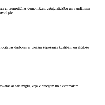
aras ar ļaunprātīgas demontāžas, detaļu zādzību un vandālisma
oved pie...
 locītavas darbojas ar biežām šūpošanās kustībām un ilgstošu
saskaras ar sāls miglu, vēja vibrācijām un ekstremālām