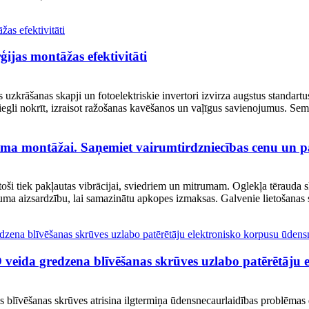
ijas montāžas efektivitāti
jas uzkrāšanas skapji un fotoelektriskie invertori izvirza augstus standar
egli nokrīt, izraisot ražošanas kavēšanos un vaļīgus savienojumus. Sems
uma montāžai. Saņemiet vairumtirdzniecības cenu un pa
stoši tiek pakļautas vibrācijai, sviedriem un mitrumam. Oglekļa tērauda 
uma aizsardzību, lai samazinātu apkopes izmaksas. Galvenie lietošanas sc
 O veida gredzena blīvēšanas skrūves uzlabo patērētāju
s blīvēšanas skrūves atrisina ilgtermiņa ūdensnecaurlaidības problēmas 