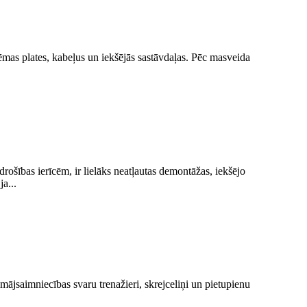
ēmas plates, kabeļus un iekšējās sastāvdaļas. Pēc masveida
rošības ierīcēm, ir lielāks neatļautas demontāžas, iekšējo
a...
ājsaimniecības svaru trenažieri, skrejceliņi un pietupienu