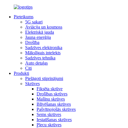
Pieteikums
5G sakari
Aviācija un kosmoss
Elektriskā jauda
Jauna enerģija
Drošība
Sadzīves elektronika
Mākslīgais intelekts
Sadzīves tehnika
Auto detaļas
Citi
Produkti
Pielāgoti stiprinājumi
Skrūves
Fiksēta skrūve
Drošības skrūves
Mašīnu skrūves
Blīvēšanas skrūves
Pašvītņojošās skrūves
Sems skrūves
Iestatīšanas skrūves
Plecu skrūves