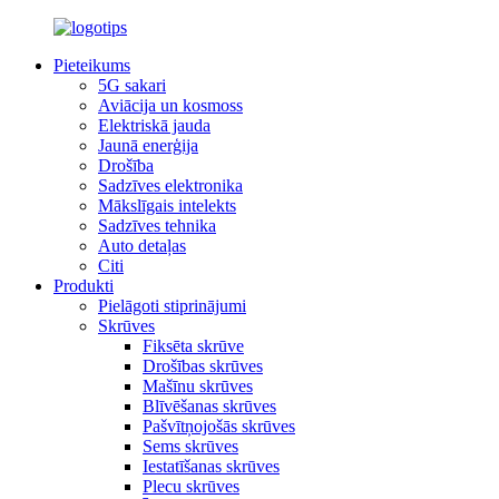
Pieteikums
5G sakari
Aviācija un kosmoss
Elektriskā jauda
Jaunā enerģija
Drošība
Sadzīves elektronika
Mākslīgais intelekts
Sadzīves tehnika
Auto detaļas
Citi
Produkti
Pielāgoti stiprinājumi
Skrūves
Fiksēta skrūve
Drošības skrūves
Mašīnu skrūves
Blīvēšanas skrūves
Pašvītņojošās skrūves
Sems skrūves
Iestatīšanas skrūves
Plecu skrūves