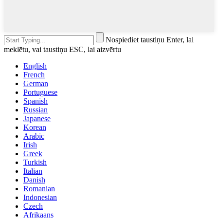
Nospiediet taustiņu Enter, lai
meklētu, vai taustiņu ESC, lai aizvērtu
English
French
German
Portuguese
Spanish
Russian
Japanese
Korean
Arabic
Irish
Greek
Turkish
Italian
Danish
Romanian
Indonesian
Czech
Afrikaans