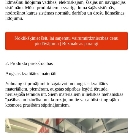
lidmašīnu lidojuma vadības, elektriskajām, šasijas un navigācijas
sistēmām. Mūsu produktiem ir svarīga loma šajās sistēmās,
nodrošinot katras sistēmas normālu darbību un drošu lidmašīnas
lidojumu.
Noklikšķiniet šeit, lai saņemtu vairumtirdzniecības cenu
piedāvājumu | Bezmaksas paraugi
2. Produkta priekšrocības
Augstas kvalitātes materiāli
Yuhuang stiprinājumi ir izgatavoti no augstas kvalitātes
materiāliem, piemēram, augstas stiprības leģētā tērauda, ​​
nerūsējošā tērauda utt. Šiem materiāliem ir lieliskas mehāniskās
īpašības un izturība pret koroziju, un tie var atbilst stingrajām
kosmosa prasībām stiprinājumiem.