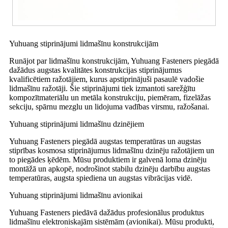
Yuhuang stiprinājumi lidmašīnu konstrukcijām
Runājot par lidmašīnu konstrukcijām, Yuhuang Fasteners piegādā
dažādus augstas kvalitātes konstrukcijas stiprinājumus
kvalificētiem ražotājiem, kurus apstiprinājuši pasaulē vadošie
lidmašīnu ražotāji. Šie stiprinājumi tiek izmantoti sarežģītu
kompozītmateriālu un metāla konstrukciju, piemēram, fizelāžas
sekciju, spārnu mezglu un lidojuma vadības virsmu, ražošanai.
Yuhuang stiprinājumi lidmašīnu dzinējiem
Yuhuang Fasteners piegādā augstas temperatūras un augstas
stiprības kosmosa stiprinājumus lidmašīnu dzinēju ražotājiem un
to piegādes ķēdēm. Mūsu produktiem ir galvenā loma dzinēju
montāžā un apkopē, nodrošinot stabilu dzinēju darbību augstas
temperatūras, augsta spiediena un augstas vibrācijas vidē.
Yuhuang stiprinājumi lidmašīnu avionikai
Yuhuang Fasteners piedāvā dažādus profesionālus produktus
lidmašīnu elektroniskajām sistēmām (avionikai). Mūsu produkti,