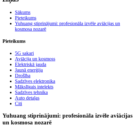
Sākums
Pieteikums
Yuhuang stiprinājumi: profesionāla izvēle aviācijas un
kosmosa nozarē
Pieteikums
5G sakari
Aviācija un kosmoss
Elektriskā jauda
Jaunā enerģija
Drošība
Sadzīves elektronika
Mākslīgais intelekts
Sadzīves tehnika
Auto detaļas
Citi
Yuhuang stiprinājumi: profesionāla izvēle aviācijas
un kosmosa nozarē