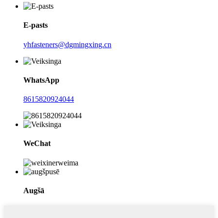
E-pasts
yhfasteners@dgmingxing.cn
WhatsApp
8615820924044
WeChat
Augšā