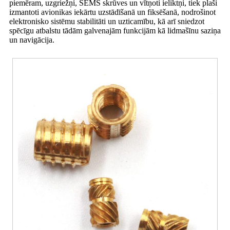
piemēram, uzgriežņi, SEMS skrūves un vītņoti ieliktņi, tiek plaši
izmantoti avionikas iekārtu uzstādīšanā un fiksēšanā, nodrošinot
elektronisko sistēmu stabilitāti un uzticamību, kā arī sniedzot
spēcīgu atbalstu tādām galvenajām funkcijām kā lidmašīnu saziņa
un navigācija.