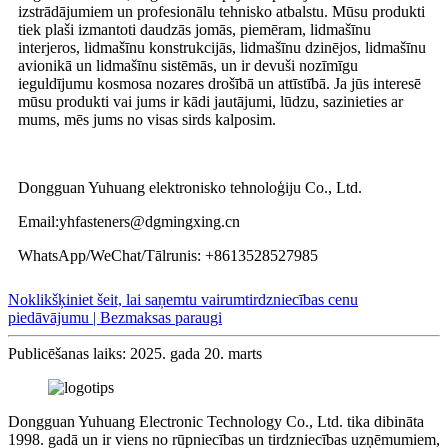
izstrādājumiem un profesionālu tehnisko atbalstu. Mūsu produkti
tiek plaši izmantoti daudzās jomās, piemēram, lidmašīnu
interjeros, lidmašīnu konstrukcijās, lidmašīnu dzinējos, lidmašīnu
avionikā un lidmašīnu sistēmās, un ir devuši nozīmīgu
ieguldījumu kosmosa nozares drošībā un attīstībā. Ja jūs interesē
mūsu produkti vai jums ir kādi jautājumi, lūdzu, sazinieties ar
mums, mēs jums no visas sirds kalposim.
Dongguan Yuhuang elektronisko tehnoloģiju Co., Ltd.
Email:yhfasteners@dgmingxing.cn
WhatsApp/WeChat/Tālrunis: +8613528527985
Noklikšķiniet šeit, lai saņemtu vairumtirdzniecības cenu
piedāvājumu | Bezmaksas paraugi
Publicēšanas laiks: 2025. gada 20. marts
Dongguan Yuhuang Electronic Technology Co., Ltd. tika dibināta
1998. gadā un ir viens no rūpniecības un tirdzniecības uzņēmumiem,