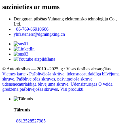
sazinieties ar mums
Dongguan pilsētas Yuhuang elektronisko tehnoloģiju Co.,
Ltd.
+86-769-86910666
yhfasteners@dgmingxing.cn
© Autortiesības — 2010.–2025. g.: Visas tiesības aizsargātas.
Vietnes karte
-
Pašblīvējoša skrūve
,
ūdensnecaurlaidīga blīvējuma
skrūve
,
Pašblīvējošas skrūves
,
pašvītņojošā skrūve
,
ūdensnecaurlaidīga blīvējuma skrūve
,
Ūdensizturīgas O veida
gredzena pašblīvējošās skrūves
,
Visi produkti
Tālrunis
+8613528527985