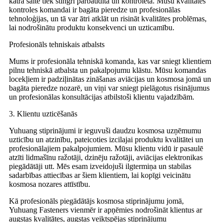
katra saite tiek stingri pārbaudīta un kontrolēta. Mūsu kvalitātes
kontroles komandai ir bagāta pieredze un profesionālas
tehnoloģijas, un tā var ātri atklāt un risināt kvalitātes problēmas,
lai nodrošinātu produktu konsekvenci un uzticamību.
Profesionāls tehniskais atbalsts
Mums ir profesionāla tehniskā komanda, kas var sniegt klientiem
pilnu tehniskā atbalsta un pakalpojumu klāstu. Mūsu komandas
locekļiem ir padziļinātas zināšanas aviācijas un kosmosa jomā un
bagāta pieredze nozarē, un viņi var sniegt pielāgotus risinājumus
un profesionālas konsultācijas atbilstoši klientu vajadzībām.
3. Klientu uzticēšanās
Yuhuang stiprinājumi ir ieguvuši daudzu kosmosa uzņēmumu
uzticību un atzinību, pateicoties izcilajai produktu kvalitātei un
profesionālajiem pakalpojumiem. Mūsu klientu vidū ir pasaulē
atzīti lidmašīnu ražotāji, dzinēju ražotāji, aviācijas elektronikas
piegādātāji utt. Mēs esam izveidojuši ilgtermiņa un stabilas
sadarbības attiecības ar šiem klientiem, lai kopīgi veicinātu
kosmosa nozares attīstību.
Kā profesionāls piegādātājs kosmosa stiprinājumu jomā,
Yuhuang Fasteners vienmēr ir apņēmies nodrošināt klientus ar
augstas kvalitātes, augstas veiktspējas stiprinājumu