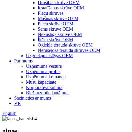
Drošības skrūve OEM
Iestatīšanas skrūve OEM
Plecu skrūves
Mašīnas skrūve OEM
Plecu skrūve OEM
Sems skrūve OEM
Nekustīgā skrūve OEM
Īkšķa skrūve OEM
Oglekļa tērauda skrūve OEM
Nerūsējošā tērauda skrūves OEM
Uzgriežņu atslēgas OEM
Par mums
Uzņēmuma vēsture
Uzņēmuma profils
Uzņēmuma komanda
Mūsu kapacitāte
Korporatīvā kultūra
Bieži uzdotie jautājumi
Sazinieties ar mums
VR
English
ziņas