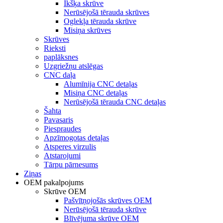
Īkšķa skrūve
Nerūsējošā tērauda skrūves
Oglekļa tērauda skrūve
Misiņa skrūves
Skrūves
Rieksti
paplāksnes
Uzgriežņu atslēgas
CNC daļa
Alumīnija CNC detaļas
Misiņa CNC detaļas
Nerūsējošā tērauda CNC detaļas
Šahta
Pavasaris
Piespraudes
Apzīmogotas detaļas
Atsperes virzulis
Atstarojumi
Tārpu pārnesums
Ziņas
OEM pakalpojums
Skrūve OEM
Pašvītņojošās skrūves OEM
Nerūsējošā tērauda skrūve
Blīvējuma skrūve OEM