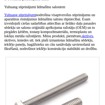
Yuhuang stiprinājumi lidmašīnu saloniem
Yuhuang stiprinājumi
nodrošina visaptverošus stiprinājumu un
aparatūras risinājumus lidmašīnu salonu rūpniecībai. Esam
izveidojuši ciešas sadarbības attiecības ar lielāko daļu pasaules
sēdekļu un salonu oriģinālā aprīkojuma ražotāju (OEM) un to
piegādes ķēdēm, tostarp kompozītmateriālu, termoplastu un
lokšņu metāla ražotājiem. Mūsu produkti, piemēram,
skrūves
,
skrūves, kniedes utt. tiek plaši izmantotas lidmašīnu sēdekļu,
iekšējo paneļu, bagāžnieku un citu sastāvdaļu savienošanā un
fiksēšanā, nodrošinot iekšējo konstrukciju stabilitāti un drošību.